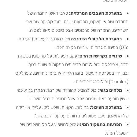
במערכת העצבים המרכזית:
כאבי ראש, החמרה של
החרדה ושל אי השקט, הפרעות שינה, רעד קל, קפיצות של
השרירים, החמרה של פרכוסים אצל סובלים מאפילפסיה.
במערכת הלב וכלי הדם:
שינויים בהולכה העצבית (הערכת
QTc) במינונים גבוהים, שינויים בקצב הלב.
שינויים בקרישיות הדם:
עקב הפעילות על סרוטונין בטסיות
הדם, ציפרלקס יכול לגרום לדימומים במקומות שונים בגוף
ובמיוחד במערכת העיכול, בזמן הלידה או בזמן ניתוחים, ציפרלקס
(Cipralex) יכול להגביר דימום.
מלחים בגוף:
יכול להוביל להורדה של רמת הנתרן בגוף. כפי
שצוין תופעה זאת שכיחה יותר אצל מטופלים בגיל השלישי.
במערכת העיכול:
בחילות, הקאות, שלשולים, עלייה או ירידה
של התיאבון. מעט מטופלים מדווחים על עלייה במשקל.
הפרעות בתפקוד המיני:
יכול להשפיע על כל השלבים של
המעגל המיני.