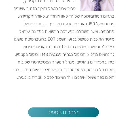
שבארה"ב. מייסד "מיינד קליניק",
פסיכיאטר מטפל וחוקר מזה 4 עשורים
בתחום הניורוביולוגיה של הדיכאון והחרדה. לאורך הקריירה,
פרסם מעל 150 מאמרים מדעיים והדריך דורות רבים של
מתמחים, אשר השתלבו במערכת הרפואית במדינת ישראל.
מייסד התוכנית לטיפול בנזעי חשמל ECT באוניברסיטת מישיגן
בארה"ב ונחשב כמומחה מספר 1 בתחום. בארץ פרופסור
גרינהאוס מחלוצי הטיפול בגרייה מגנטית TMS וטיפול בקטמין.
כיהן בתפקידים ניהוליים, מנהל המערך הפסיכיאטרי של בית
חולים תל השומר, מנהל המרכז הירושלמי לבריאות הנפש, בתי
חולים כפר שאול ואיתנים ויו"ר האיגוד לפסיכיאטריה ביולוגית.
מאמרים נוספים