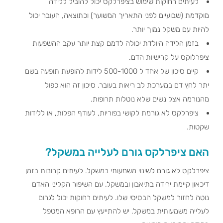
לעיתים רחוקות שימוש בציפרלקס יכול להוביל ללידה
מוקדמת (שבועיים לפני התאריך המשוער) וכתוצאה, העובר יכול
להיות עם משקל נמוך יותר.
בזמן הלידה היולדת יכולה לדמם קצת יותר עקב ההשפעות
ציפרלוקס על קרישיות הדם.
קיים סיכון של אחד ל 500-1000 לידות להופעת תופעה בשם
יתר לחץ דם במערכת לב ריאות בעובר. סיכון זה הוא כפול
מהנורמה אצל נשים שלא נוטלות תרופות.
ציפרלקס לא גורמת לקושי בפוריות, לעודף הפלות, או ללידות
שקטות.
האם ציפרלקס גורם לעלייה במשקל?
ציפרלקס לא גורם לשינוי משמעותי במשקל. לעיתים קרובות בזמן
דיכאון קיימת ירידה בתיאבון ובמשקל. עם השיפור הקליני האדם
נוטה לחזור למשקל הבסיסי שלו. לעיתים רחוקות יכול לגרום
לעלייה משמעותית במשקל. יש להתייעץ עם הרופא המטפל