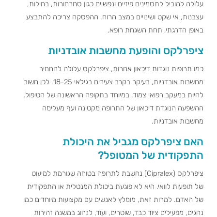
עלולה להוביל לתסמינים פיזיים ונפשיים כגון סחרחורות, בחילות,
עצבנות, אי שקט ושינויים במצב הרוח. ההפסקה צריכה להתבצע
באופן הדרגתי, תחת השגחת רופא.
ציפרלקס והופעת מחשבות אובדניות
כמו תרופות נוגדות דיכאון אחרות, ציפרלקס עלולה להחמיר
מחשבות אובדניות, בעיקר בקרב צעירים בגילאי 18-25. לכן חשוב
להיות במעקב רפואי צמוד, במיוחד בתקופה הראשונה של הטיפול.
ההשפעה הנוגדת דיכאון של התרופה מקטינה ועף מעלימה
מחשבות אובדניות.
האם ציפרלקס מגביל את היכולת
התפקודית של המטופל?
ציפרלקס (Cipralex) נחשבת לתרופה בטוחה שגורמת למיעוט
של תופעות לוואי. היא לא פוגעת ביכולת המנטלית או התפקודית
של האדם. למרות זאת, מומלץ לאנשים עם מקצועות מיוחדים כמו
נהגים, מפעילים ציוד כבד, שוטרים, ועוד, לנהוג במשנה זהירות