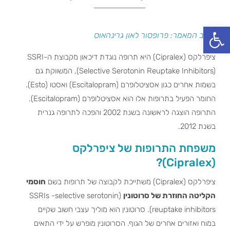
פתח סרגל נגישות
כותב המאמר: פרופסור לאון גרינהאוס
ציפרלקס (Cipralex) היא תרופה נוגדת דיכאון מקבוצת ה-SSRI
(Selective Serotonin Reuptake Inhibitors), המשווקת גם
בשמות אחרים כגון אסציטלופרם (Escitalopram) ואסטו (Esto).
החומר הפעיל בתרופות אלו הוא אסציטלופרם (Escitalopram).
התרופה הוצגה לראשונה בשנת 2002 והפכה לתרופה גנרית
בשנת 2012.
משפחת התרופות של ציפרלקס
(Cipralex)?
ציפרלקס (Cipralex) משתייכת לקבוצה של תרופות בשם
חוסמי
הקליטה החוזרת של סרוטונין
(SSRIs -selective serotonin
reuptake inhibitors). סרוטונין הוא מוליך עצבי חשוב שקיים
במוח ואזורים אחרים של הגוף. הסרוטונין מופרש על ידי התאים