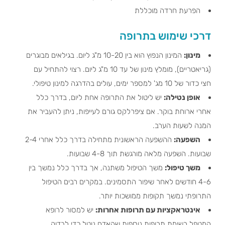
הפרעת חרדה מוכללת
דרכי שימוש בתרופה
מינון:
המינון הנפוץ הוא בין 10-20 מ"ג ליום. בגילאים מבוגרים
(גריאטריים), מומלץ מינון של עד 10 מ"ג ליום. רצוי להתחיל עם
חצי כדור של 10 מג' למספר ימים, עולים בהדרגה למינון טיפולי.
אופן נטילה:
יש ליטול את התרופה אחת ליום, בדרך כלל
אחרי ארוחת בוקר. אם ציפרלקס גורם לעייפות, ניתן להעביר את
המנה לשעות הערב.
השפעה:
ההשפעה הראשונית מתחילה בדרך כלל אחרי 2-4
שבועות. השפעה מלאה מורגשת תוך 4-8 שבועות.
משך טיפול:
משך הטיפול משתנה, אך בדרך כלל נמשך בין
4-6 חודשים לאחר שיפור התסמינים. במקרים רבים הטיפול
התרופתי נמשך תקופות ממושכות יותר.
אינטראקציות עם תרופות אחרות:
יש למסור לרופא
המטפל רשימת תרופות נוספות שהאדם נוטל כדי לבדוק