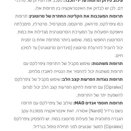
עיכוב פירוק תרופות על ידי הכבד:
מעכב את הפירוק של מדללי
דם, לכן יש לבדוק את האינטראקציה בין תרופות אלו.
תרופות המעכבות את הקליטה החוזרת של סרוטונין:
תרופות
כמו ציפרלקס, פרוזאק, סרוקסט, פבוקרסיל, סרטרלין, סימבלתה
וויאפקס הפועלות על המערכת הסרוטונרגית מגדילות את כמות
הסרוטונין החופשי במוח. שימוש ביותר מתרופה אחת בו זמנית
יכול להוביל להרעלת סרוטונין (סינדרום סרוטונרגי) עד לסיכון
חיים.
תרופות משתנות:
שימוש מקביל של התרופה ציפרלקס עם
תרופות משתנות יכול להחמיר את הנטייה לאובדן מלחים.
תרופות נוגדות הפרעות קצב הלב:
שימוש מקביל של ציפרלקס
(Cipralex) עם תרופות לתיקון הפרעות קצב הלב יכול לגרום
להשפעת יתר של התרופות.
תרופות חוסמי אנזים MAO:
שילוב של ציפרלקס עם תרופה
בשם נרדיל (Nardil) אסורה. זאת אינטראקציה מסוכנת עקב
הגברה פתולוגית של פעילות סרוטונין במוח. יש להפסיק ציפרלקס
(Cipralex) למשך שבועיים לפני תחילת טיפול בנרדיל.