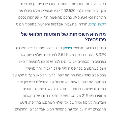
רב של עבודות מחקריות בתחום. המחברים השוו בין מטופלים
שקיבלו פרופסיה (כ- 102.520) לבין מטופלים שלא קיבלו את
התרופה (כ- 96.934). כחלק מתופעות הלוואי שנחקרו נכללו
דיכאון קליני
, חרדה, מחשבות אובדניות והפרעות בתפקוד המיני.
מה היא השכיחות של תופעות הלוואי של
פרופסיה?
הסיכון להופעת תסמיני
דיכאון
קליני במשתמשים בפרופסיה היה
3.32% לעומת הסיכון של 2.54% למטופלים שלא השתמשו
בפרופסיה. מספרים אלו גורמים לכך שהסיכון להופעת דיכאון
אצל משתמשים בפרופסיה היה פי 1.31 גבוה יותר מאשר
במטופלים שלא נטלו את התרופה. לרוב, הדיכאון הקליני חלף עם
הפסקת התרופה. באחוז לא מבוטל של מטופלים הדיכאון חזר
במידה והשימוש בפרופסיה חודש. מימצאים חשובים נוספים
שתוארו היו: 21% של משתמשי פרופסיה דיווחו על מחשבות
אובדניות לעומת 14% של אלו שלא השתמשו בתרופה. 60%
מהגברים דיווחו על הפגיעה בתפקוד המיני אצל גברים. החוקרים