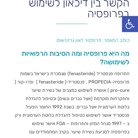
הקשר בין דיכאון לשימוש
בפרופסיה
פתח סרגל נגישות
כותב המאמר: פרופסור לאון גרינהאוס
מה היא פרופסיה ומה הסיבות הרפואיות
לשימושה?
התרופה פנסטריד (fenasteride) שנמכרת בישראל בשמות
פרופסיה-PROPECIA , פנסטריד-( fenasteride ) ופרו-קור (
pro-cure ) אושרה לשימוש במצבים של נשירת שיער
והתקרחות מוקדמת (אצל גברים ונשים) וכטיפול להגדלת
בלוטת הערמונית אצל גברים. בשנת 1992 החומר הפעיל
פנסטריד אושר לשימוש כטיפול להגדלת בלוטת הערמונית ורק
ב – 1997 מנהל המזון והתרופות – FDA אישר שימוש
בפרופסיה למניעת נשירת שיער. בקרב המתמודדים עם