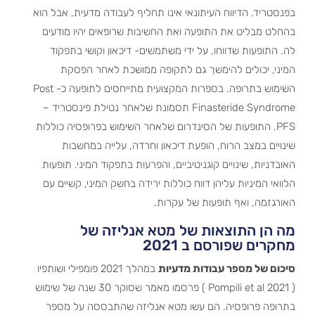
בפנסטריד. הדיווח העיתונאי אינו תחליף לעבודה מדעית, אבל הוא
בהחלט מבליט את התופעה ואת החשיבות שרופאים יהיו מודעים
לה. התופעות שדווחו, על ידי משתמשים- דיכאון וקושי בתפקוד
המיני, יכולים להימשך גם לתקופה ממושכת לאחר הפסקת
השימוש בתרופה. בספרות המקצועית מתייחסים לתופעה כ- Post
Finasteride Syndrome תסמונת שלאחר נטילת פינסטריד –
PFS. התופעות של הסינדרום שלאחר השימוש בפרופסיה כוללות
שינויים במצב הרוח, הופעת דיכאון וחרדה, עלייה במחשבות
האובדניות, שינויים קוגניטיביים, והפרעות בתפקוד המיני. תופעות
הלוואי המיניות עליהן דווח כוללות ירידה בחשק המיני, קשיים עם
האורגזמה, ואף תופעות של עקרות.
מה הן התוצאות של מטא אנליזה של
מחקרים שפורסם ב 2021
סיכום של מספר עבודות מדעיות
במהלך 2021 פומפילי ושותפיו
( Pompili et al 2021 ) פרסמו מאמר שסוקר 30 שנה של שימוש
בתרופה פרופסיה. הם עשו מטא אנליזה שהתבססה על מספר