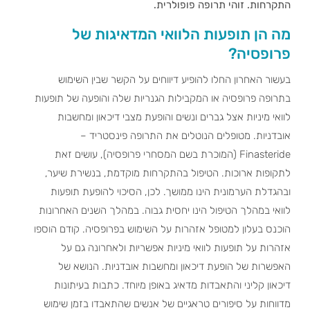
התקרחות. זוהי תרופה פופולרית.
מה הן תופעות הלוואי המדאיגות של
פרופסיה?
בעשור האחרון החלו להופיע דיווחים על הקשר שבין השימוש
בתרופה פרופסיה או המקבילות הגנריות שלה והופעה של תופעות
לוואי מיניות אצל גברים ונשים והופעת מצבי דיכאון ומחשבות
אובדניות. מטופלים הנוטלים את התרופה פינסטריד –
Finasteride (המוכרת בשם המסחרי פרופסיה), עושים זאת
לתקופות ארוכות. הטיפול בהתקרחות מוקדמת, בנשירת שיער,
ובהגדלת הערמונית הינו ממושך. לכן, הסיכוי להופעת תופעות
לוואי במהלך הטיפול הינו יחסית גבוה. במהלך השנים האחרונות
הוכנס בעלון למטופל אזהרות על השימוש בפרופסיה. קודם הוספו
אזהרות על תופעות לוואי מיניות אפשריות ולאחרונה גם על
האפשרות של הופעת דיכאון ומחשבות אובדניות. הנושא של
דיכאון קליני והתאבדות מדאיג באופן מיוחד. כתבות בעיתונות
מדווחות על סיפורים טראגיים של אנשים שהתאבדו בזמן שימוש