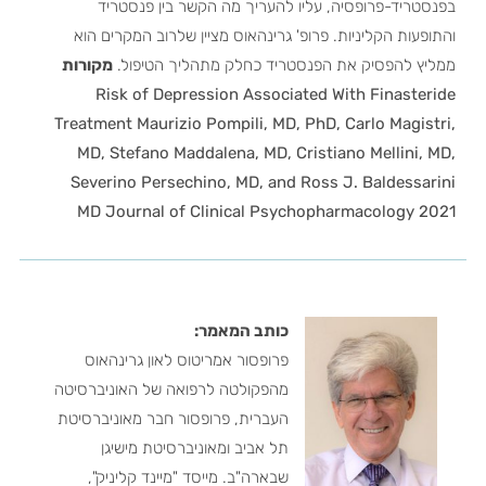
בפנסטריד-פרופסיה, עליו להעריך מה הקשר בין פנסטריד
והתופעות הקליניות. פרופ' גרינהאוס מציין שלרוב המקרים הוא
ממליץ להפסיק את הפנסטריד כחלק מתהליך הטיפול.
מקורות
Risk of Depression Associated With Finasteride
Treatment Maurizio Pompili, MD, PhD, Carlo Magistri,
MD, Stefano Maddalena, MD, Cristiano Mellini, MD,
Severino Persechino, MD, and Ross J. Baldessarini
MD
Journal of Clinical Psychopharmacology 2021
כותב המאמר:
פרופסור אמריטוס לאון גרינהאוס
מהפקולטה לרפואה של האוניברסיטה
העברית, פרופסור חבר מאוניברסיטת
תל אביב ומאוניברסיטת מישיגן
שבארה"ב. מייסד "מיינד קליניק",