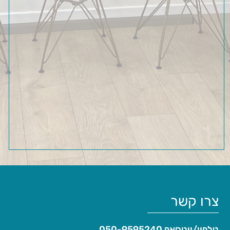
צרו קשר
טלפון/ווטסאפ
050-9595240