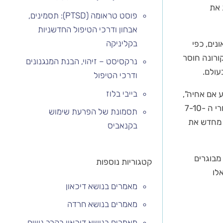
 את
פוסט טראומה (PTSD): תסמינים,
אבחון ודרכי הטיפול החדשניות
בקליניקה
נים, כפי
ורונה חוסר
נרקסיסט – זיהוי, הבנת המנגנונים
עולם.
ודרכי הטיפול
בייבי בלוז
 אם אחיה",
"אני מת מפחד" או "המדינה תפסיק להתקיים" נשמעים שוב ושוב על ידי צעירים ומבוגרים אחרי ה 7-10-
תסמונת של הפרעת שימוש
 מחדש את
בקנאביס
מבוגרים
קטגוריות נוספות
לו
מאמרים בנושא דיכאון
מאמרים בנושא חרדה
מאמרים בנושא דיכאון בקרב נשים