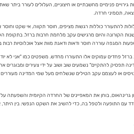
ת גירויים פנימיים מחשבתיים או חיצוניים, העלולים לעורר ביתר שאת
צאה, תסמיני חרדה.
לות להתעורר כוללות רגשות מציפים, חוסר תקווה, אי שקט וחוסר או
נות הקורונה והיום מרגישים עקב מלחמת חרבות ברזל. בתקופת הק
עות המגפה עוררה חוסר ודאות ודאגת מוות אצל אוכלוסיות רבות ב
רזל פחדים עמוקים אלו התעוררו מחדש. משפטים כמו "אני לא יודע
מגויסים או לעצמם עקב הטילים שנשלחים מעל שמי המדינה מעוררים
 גרינהאוס, בוחן את המאפיינים של החרדה הקיומית והשפעתה על 
ודד עם התופעה ולטפל בה, כדי להשיב את השקט הנפשי. בין היתר, א