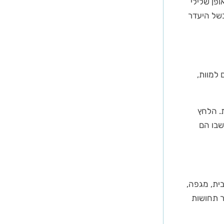
פן שלילי
בשל היעדר
 למוות,
. הלחץ
שבו הם
בית, מגפה,
רר תחושות