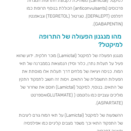
למיקטל (Lamictal) משתייכת לקבוצת התרופות הנוגדות
פרכוסים (anticonvulsants) הכוללת בנוסף תרופות כמו
דפלפט (DEPALEPT), טגרטול (TEGRETOL) וגבאפנטין
(GABAPENTIN).
מהו מנגנון הפעולה של התרופה
למיקטל?
מנגנון הפעולה של למיקטל (Lamictal) מוכר חלקית. ידוע שהוא
פעיל על תעלות נתרן, כלור וסידן הנמצאות בממברנה של תאי
המוח. כניסה ויציאה של מלחים דרך תעלות אלו מווסתת את
הפעילות החשמלית של התאים. ויסות זה חשוב לתפקוד התקין
של התאים. בנוסף, למיקטל (Lamictal) חוסם את שחרור של
מוליכים עצביים כמו גלוטמט ( (GLUTAMATEואספרטט
(ASPARTATE).
ההשפעות של למיקטל (Lamictal) על תאי המוח גורם ליציבות
של התפקוד התאי וכך משפר מצבים קליניים כמו אפילפסיה
ומאניה דפרסיה.