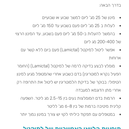
בדרך הבאה:
מינון של 25 מג' ליום למשך שבוע או שבועיים
לעלות ב 25 מג' ליום פעם בשבוע עד 150 מג' ליום
בהמשך להעלות ב-50 מג' ליום פעם בשבוע, עד המינון הרצוי
של 200-400 מג ליום
אפשר ליטול למיקטל (Lamictal) פעם ביום ללא קשר עם
ארוחות
מומלץ לבצע בדיקה לרמה של למיקטל (Lamictal) (החומר
הפעיל נקרא למוטריגין) בדם כשבוע אחרי שהמטופל מגיע למינון
הטיפולי. בבוקר של בדיקת הלמוטריגין יש ליטול את התרופה רק
אחרי מתן הדוגמא למעבדה
הרמות בדם המומלצות נעים בין 2.5-15 מג ליטר. השפעה
קלינית מיטיבה ברמות של בין 6-8 מג' לליטר
במטופלים עם תפקוד כיליתי לקוי יש צורך במינון נמוך יותר
תופעות הלוואי האפשריות של למיקטל