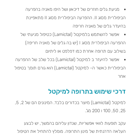
מניעת גלים חוזרים של דיכאון ושל היפו מאניה בהפרעה
הביפולרית מסוג II. ההפרעה הביפולרית מסוג II מתאפיינת
בהיעדר גלים של מאניה חריפה
אפשר להשתמש בלמיקטל (Lamictal) כטיפול מניעתי של
ההפרעה הביפולרית מסוג I (יש בה גלים של מאניה חריפה)
בשילוב עם תרופה אחרת כמו דפלפט או ליתיום
אפשר להיעזר ב למיקטל (Lamictal) בכל שלב של ההפרעה
הביפולרית כאשר ה- למיקטל (Lamictal) הוא גורם תומך בטיפול
אחר
דרכי שימוש בתרופה למיקטל
למיקטל (Lamictal) מיוצר בכדורים בלבד. המינונים הם של 2, 5,
25, 50, 100 ו 200 מג'.
עקב תופעות לוואי אפשריות, שנדון עליהם בהמשך, יש לבצע
העלאה הדרגתית של מינון התרופה. מומלץ להתחיל את הטיפול