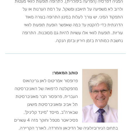
המניה דפרסיה (הפרעה ביפולרית). לתרופה תופעות לוואי מעטות
ולרוב לא משפיעה על תיאבון ומשקל, על רמת הערנות או על
התפקוד המיני. יש צורך לעלות במינון התרופה בצורה מאוד
הדרגתית כדי להקטין עד כמה שאפשר הופעת תופעות לוואי
עוריות. תופעות לוואי אלו עשויות להיות גם מסוכנות. התרופה
נחשבת כמותרת בזמן היריון ובזמן הנקה.
כותב המאמר:
פרופסור אמריטוס לאון גרינהאוס
מהפקולטה לרפואה של האוניברסיטה
העברית, פרופסור חבר מאוניברסיטת
תל אביב ומאוניברסיטת מישיגן
שבארה"ב. מייסד "מיינד קליניק",
פסיכיאטר מטפל וחוקר מזה 4 עשורים
בתחום הניורוביולוגיה של הדיכאון והחרדה. לאורך הקריירה,