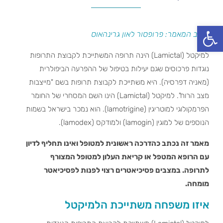
פתח סרגל נגישות
כותב המאמר: פרופסור לאון גרינהאוס
למיקטל (Lamictal) הינה תרופה המשתייכת לקבוצת התרופות
נוגדות פרכוסים שגם יעילות בטיפול של ההפרעה הביפולרית
(מאניה דפרסיה). היא משתייכת לקבוצת תרופות בשם "מייצבות
מצב הרוח". למיקטל (Lamictal) הינו השם המסחרי של החומר
הפרמקולוגי למוטריגין (lamotrigine). הוא נמכר בישראל בשמות
הנוספים של למוגין (lamogin) ולמודקס (lamodex).
מאמר זה נכתב כהדרכה ראשונית למטופל ואינו תחליף לדיון
עם הרופא המטפל או קריאת העלון למטופל המצורף
לתרופה. במצבים פסיכיאטרים רצוי לפנות לפסיכיאטר
מומחה.
איזו משפחה משתייכת הלמיקטל