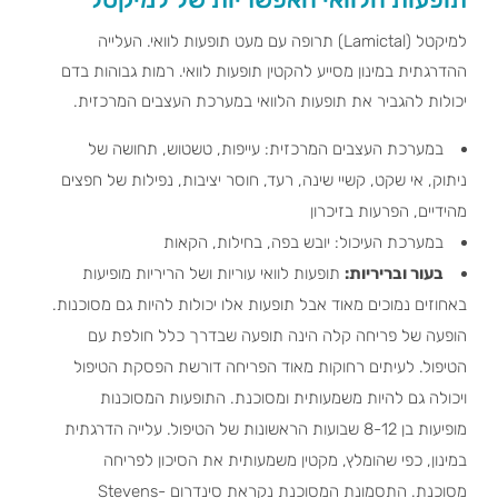
למיקטל (Lamictal) תרופה עם מעט תופעות לוואי. העלייה
ההדרגתית במינון מסייע להקטין תופעות לוואי. רמות גבוהות בדם
יכולות להגביר את תופעות הלוואי במערכת העצבים המרכזית.
במערכת העצבים המרכזית: עייפות, טשטוש, תחושה של
ניתוק, אי שקט, קשיי שינה, רעד, חוסר יציבות, נפילות של חפצים
מהידיים, הפרעות בזיכרון
במערכת העיכול: יובש בפה, בחילות, הקאות
בעור ובריריות:
תופעות לוואי עוריות ושל הריריות מופיעות
באחוזים נמוכים מאוד אבל תופעות אלו יכולות להיות גם מסוכנות.
הופעה של פריחה קלה הינה תופעה שבדרך כלל חולפת עם
הטיפול. לעיתים רחוקות מאוד הפריחה דורשת הפסקת הטיפול
ויכולה גם להיות משמעותית ומסוכנת. התופעות המסוכנות
מופיעות בן 8-12 שבועות הראשונות של הטיפול. עלייה הדרגתית
במינון, כפי שהומלץ, מקטין משמעותית את הסיכון לפריחה
מסוכנת. התסמונת המסוכנת נקראת סינדרום Stevens-