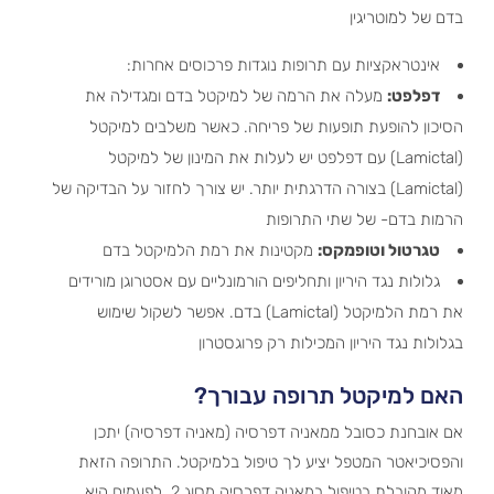
בדם של למוטריגין
אינטראקציות עם תרופות נוגדות פרכוסים אחרות:
דפלפט:
מעלה את הרמה של למיקטל בדם ומגדילה את
הסיכון להופעת תופעות של פריחה. כאשר משלבים למיקטל
(Lamictal) עם דפלפט יש לעלות את המינון של למיקטל
(Lamictal) בצורה הדרגתית יותר. יש צורך לחזור על הבדיקה של
הרמות בדם- של שתי התרופות
טגרטול וטופמקס:
מקטינות את רמת הלמיקטל בדם
גלולות נגד היריון ותחליפים הורמונליים עם אסטרוגן מורידים
את רמת הלמיקטל (Lamictal) בדם. אפשר לשקול שימוש
בגלולות נגד היריון המכילות רק פרוגסטרון
האם למיקטל תרופה עבורך?
אם אובחנת כסובל ממאניה דפרסיה (מאניה דפרסיה) יתכן
והפסיכיאטר המטפל יציע לך טיפול בלמיקטל. התרופה הזאת
מאוד מקובלת בטיפול במאניה דפרסיה מסוג 2. לפעמים היא